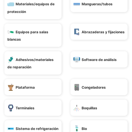
Materiales/equipos de
Mangueras/tubos
protección
Equipos para salas
Abrazaderas y fijaciones
blancas
Adhesivos/materiales
Software de análisis
de reparación
Plataforma
Congeladores
Terminales
Boquillas
Sistema de refrigeración
Bio