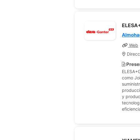
ELESA
Almohad
Web
Direcc
Prese
ELESA+GA
como Joi
suminist
producci
y produc
tecnolog
eficienc