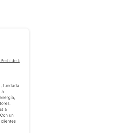
Perfil de la empresa
a, fundada
 a
 energía,
tores,
es a
. Con un
 clientes