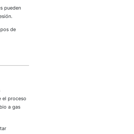
nes pueden
esión.
uipos de
s
 el proceso
bio a gas
tar