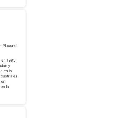
e- Placencia de las Armas, Guipúzcoa, España
 en 1995,
ción y
a en la
dustriales
 en
 en la