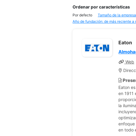
Ordenar por características
Por defecto
Tamaño de la empresa
Año de fundación: de más reciente a
Eaton
Almohad
Web
Direcc
Prese
Eaton es
en 1911 
proporcio
la ilumin
incluyend
optimiza
enfoque e
en todo 