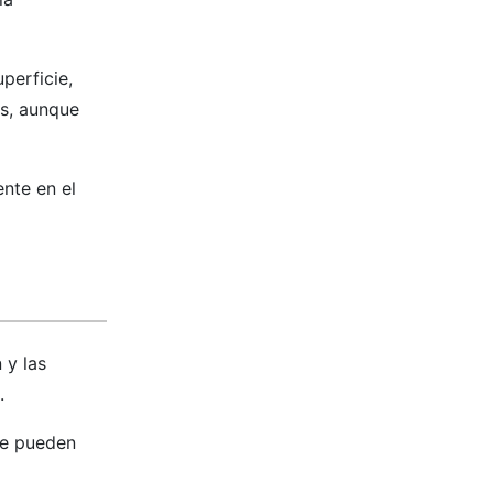
perficie,
es, aunque
nte en el
 y las
.
ue pueden