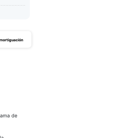
mortiguación
 gama de
la