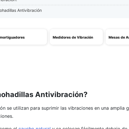
ohadillas Antivibración
mortiguadores
Medidores de Vibración
Mesas de A
ohadillas Antivibración?
ión se utilizan para suprimir las vibraciones en una amplia
iones.
 como el
caucho natural
y se colocan fácilmente debajo de 