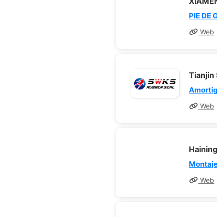
XIAMEN
PIE DE
Web
Tianjin
Amorti
Web
Haining
Montaje
Web