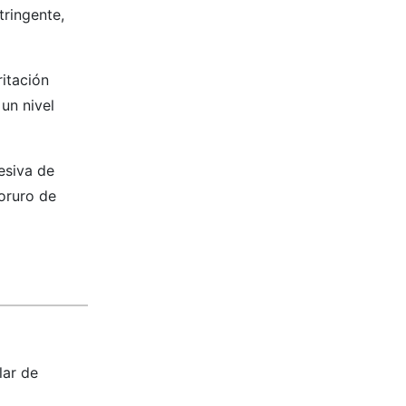
tringente,
ritación
un nivel
cesiva de
loruro de
lar de