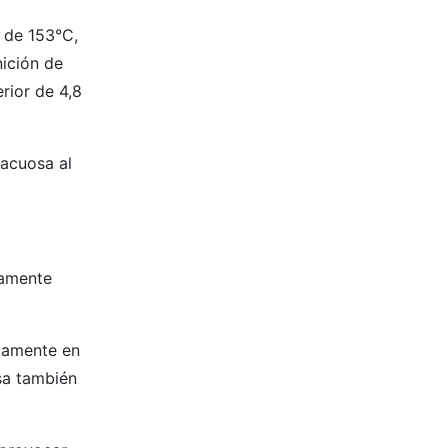
 de 153°C,
nición de
rior de 4,8
acuosa al
tamente
tamente en
sa también