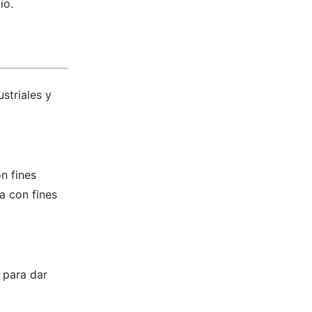
io.
ustriales y
n fines
a con fines
 para dar