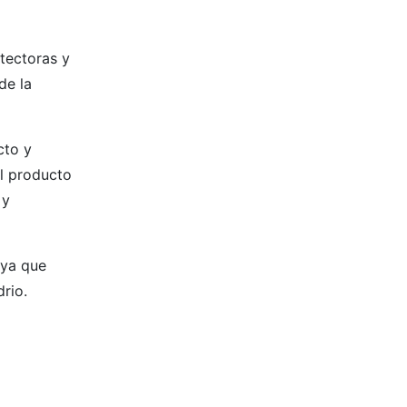
otectoras y
de la
cto y
el producto
 y
 ya que
rio.