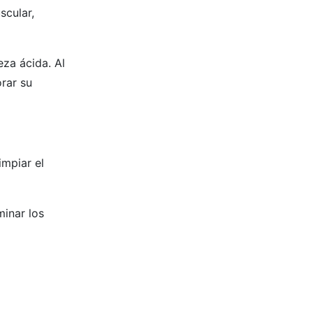
scular,
eza ácida. Al
orar su
impiar el
minar los