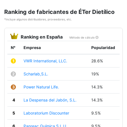
Ranking de fabricantes de ÉTer Dietílico
*Incluye algunos distribuidores, proveedores, etc.
Ranking en España
Método de cálculo
N°
Empresa
Popularidad
1
VWR International, LLC.
28.6%
2
Scharlab,S.L.
19%
3
Power Natural Life.
14.3%
4
La Despensa del Jabón, S.L.
14.3%
5
Laboratorium Discounter
9.5%
6
Panreac Química S.L.U.
9.5%