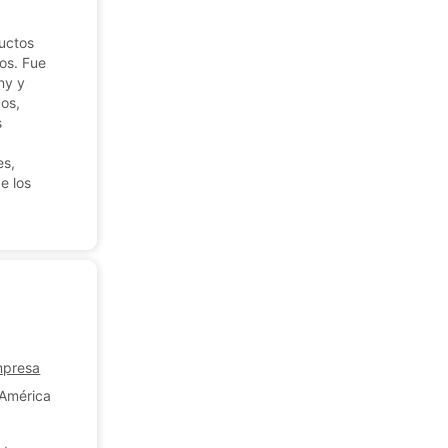
ductos
os. Fue
ny y
os,
s
es,
e los
empresa
 América