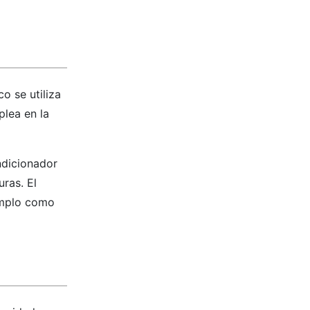
co se utiliza
plea en la
ndicionador
ras. El
jemplo como