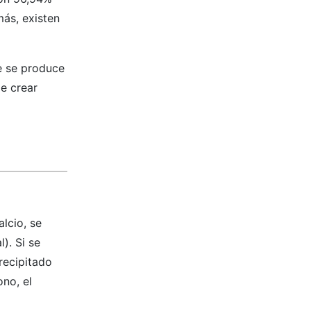
ás, existen
e se produce
e crear
lcio, se
). Si se
recipitado
no, el