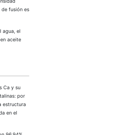
ensidad
 de fusión es
l agua, el
 en aceite
s Ca y su
alinas: por
a estructura
da en el
son 96,94%