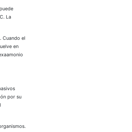
 puede
C. La
. Cuando el
suelve en
hexaamonio
masivos
ión por su
l
 organismos.