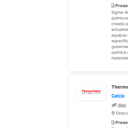
Prese
Sigma-Al
químicos
creada p
actualme
equipos 
específi
gubernam
química 
materiale
Thermo 
Calcio
Web
Direcc
Prese