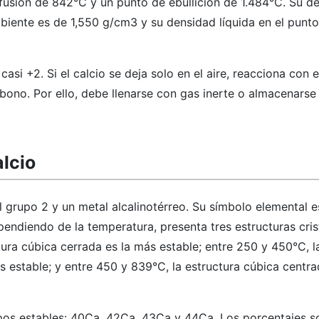
 fusión de 842°C y un punto de ebullición de 1.484°C. Su d
biente es de 1,550 g/cm3 y su densidad líquida en el punto
si +2. Si el calcio se deja solo en el aire, reacciona con e
bono. Por ello, debe llenarse con gas inerte o almacenarse
alcio
l grupo 2 y un metal alcalinotérreo. Su símbolo elemental e
ndiendo de la temperatura, presenta tres estructuras crist
ura cúbica cerrada es la más estable; entre 250 y 450°C, l
 estable; y entre 450 y 839°C, la estructura cúbica centra
topos estables: 40Ca, 42Ca, 43Ca y 44Ca. Los porcentajes 