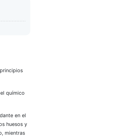
principios
del químico
dante en el
los huesos y
o, mientras